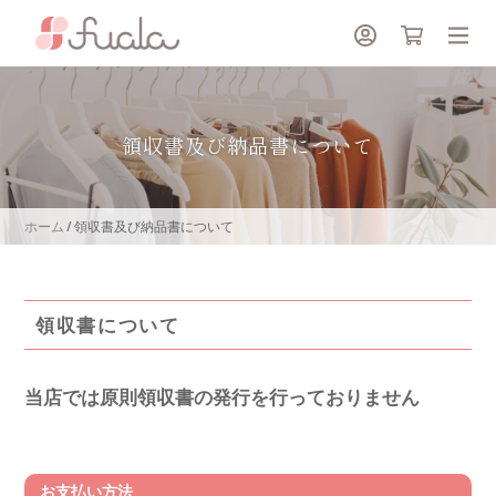
コ
ン
テ
ン
ツ
領収書及び納品書について
に
ス
キ
ホーム
/
領収書及び納品書について
ッ
プ
す
る
領収書について
当店では原則領収書の発行を行っておりません
お支払い方法