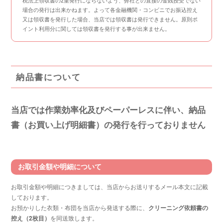
税法上領収書の2重発行にならないよう、弊社との直接の金銭授受でない
場合の発行は出来かねます。よって各金融機関・コンビニでお振込控え
又は領収書を発行した場合、当店では領収書は発行できません。原則ポ
イント利用分に関しては領収書を発行する事が出来ません。
納品書について
当店では作業効率化及びペーパーレスに伴い、納品
書（お買い上げ明細書）の発行を行っておりません
お取引金額や明細について
お取引金額や明細につきましては、当店からお送りするメール本文に記載
しております。
お預かりした衣類・布団を当店から発送する際に、
クリーニング依頼書の
控え（2枚目）
を同送致します。